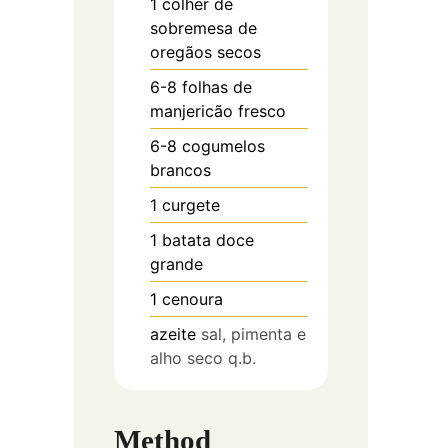
1
colher de
sobremesa de
oregãos secos
6-8
folhas de
manjericão fresco
6-8
cogumelos
brancos
1
curgete
1
batata doce
grande
1
cenoura
azeite
sal, pimenta e
alho seco q.b.
Method