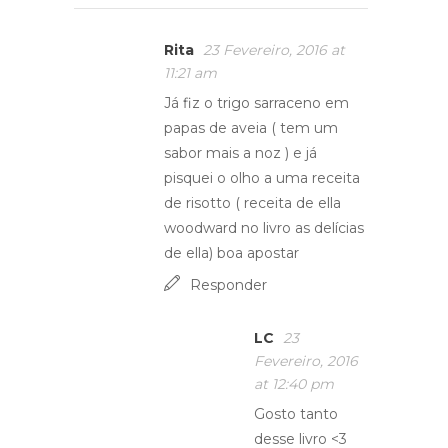
Rita
23 Fevereiro, 2016 at
11:21 am
Já fiz o trigo sarraceno em
papas de aveia ( tem um
sabor mais a noz ) e já
pisquei o olho a uma receita
de risotto ( receita de ella
woodward no livro as delícias
de ella) boa apostar
Responder
LC
23
Fevereiro, 2016
at 12:40 pm
Gosto tanto
desse livro <3