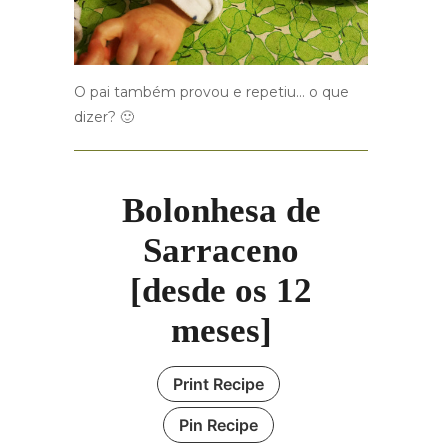
O pai também provou e repetiu… o que
dizer? 🙂
Bolonhesa de
Sarraceno
[desde os 12
meses]
Print Recipe
Pin Recipe