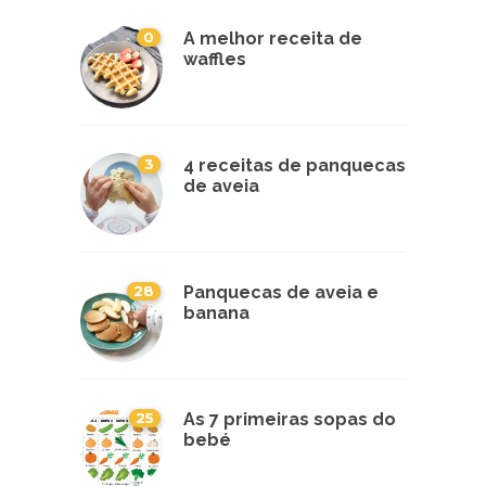
0
A melhor receita de
waffles
3
4 receitas de panquecas
de aveia
28
Panquecas de aveia e
banana
25
As 7 primeiras sopas do
bebé