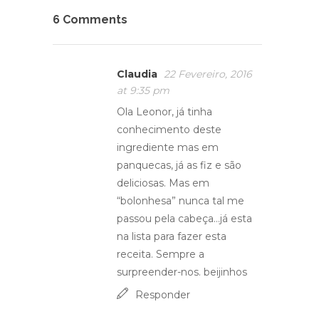
6 Comments
Claudia
22 Fevereiro, 2016
at 9:35 pm
Ola Leonor, já tinha
conhecimento deste
ingrediente mas em
panquecas, já as fiz e são
deliciosas. Mas em
“bolonhesa” nunca tal me
passou pela cabeça…já esta
na lista para fazer esta
receita. Sempre a
surpreender-nos. beijinhos
Responder