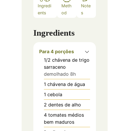
Ingredi
Meth
Note
ents
od
s
Ingredients
Para 4 porções
1/2
chávena de trigo
sarraceno
demolhado 8h
1
chávena de água
1
cebola
2
dentes de alho
4
tomates médios
bem maduros