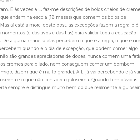
:42 am
. E às vezes a L. faz-me descrições de bolos cheios de creme
e que andam na escola (18 meses) que comem os bolos de
 Mas aí está a moral deste post, as excepções fazem a regra, e é
momentos (e das avós e das tias) para validar toda a educação
 De alguma maneira elas percebem o que é a regra, o que é no
percebem quando é o dia de excepção, que podem comer algo
 não são grandes apreciadoras de doces, nunca comem uma fati
tiram os cremes para o lado, nem conseguem comer um bombom
migo, dizem que é muito grande). A L. já vai percebendo e já vai
loseima e o que não considera guloseima. Quando tem dúvidas
erta sempre e distingue muito bem do que realmente é gulosei