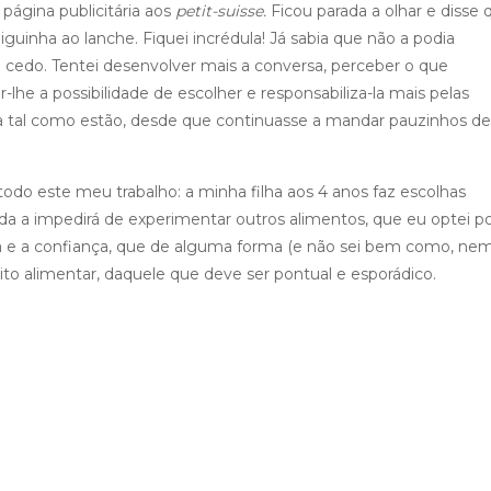
ágina publicitária aos
petit-suisse.
Ficou parada a olhar e disse 
guinha ao lanche. Fiquei incrédula! Já sabia que não a podia
 cedo. Tentei desenvolver mais a conversa, perceber o que
-lhe a possibilidade de escolher e responsabiliza-la mais pelas
ela tal como estão, desde que continuasse a mandar pauzinhos de
 todo este meu trabalho: a minha filha aos 4 anos faz escolhas
da a impedirá de experimentar outros alimentos, que eu optei p
za e a confiança, que de alguma forma (e não sei bem como, ne
to alimentar, daquele que deve ser pontual e esporádico.