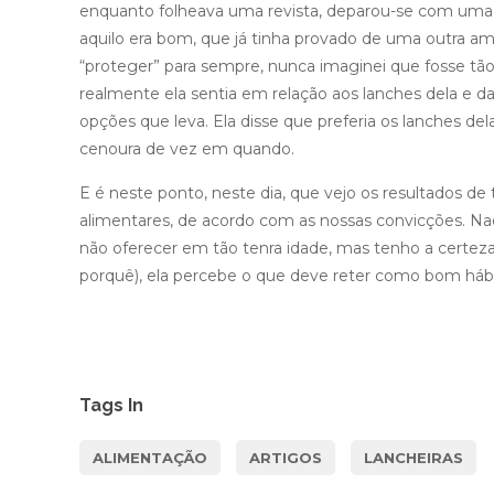
enquanto folheava uma revista, deparou-se com uma p
aquilo era bom, que já tinha provado de uma outra ami
“proteger” para sempre, nunca imaginei que fosse tão
realmente ela sentia em relação aos lanches dela e dar
opções que leva. Ela disse que preferia os lanches d
cenoura de vez em quando.
E é neste ponto, neste dia, que vejo os resultados de
alimentares, de acordo com as nossas convicções. Na
não oferecer em tão tenra idade, mas tenho a certe
porquê), ela percebe o que deve reter como bom hábi
Tags In
ALIMENTAÇÃO
ARTIGOS
LANCHEIRAS