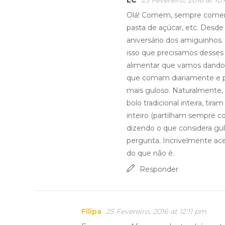
LC
25 Fevereiro, 2016 at 10
Olá! Comem, sempre comeram
pasta de açúcar, etc. Desd
aniversário dos amiguinhos.
isso que precisamos desses 
alimentar que vamos dando.
que comam diariamente e 
mais guloso. Naturalmente,
bolo tradicional inteira, 
inteiro (partilham sempre co
dizendo o que considera gu
pergunta. Incrivelmente ac
do que não é.
Responder
Filipa
25 Fevereiro, 2016 at 12:11 pm