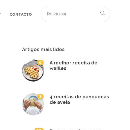
CONTACTO
Artigos mais lidos
0
A melhor receita de
waffles
3
4 receitas de panquecas
de aveia