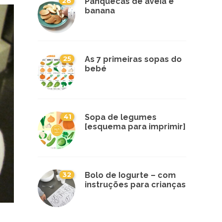
28
Panquecas de aveia e
banana
25
As 7 primeiras sopas do
bebé
41
Sopa de legumes
[esquema para imprimir]
32
Bolo de Iogurte – com
instruções para crianças