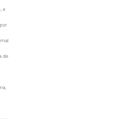
, e
 por
rmal
a de
ma,