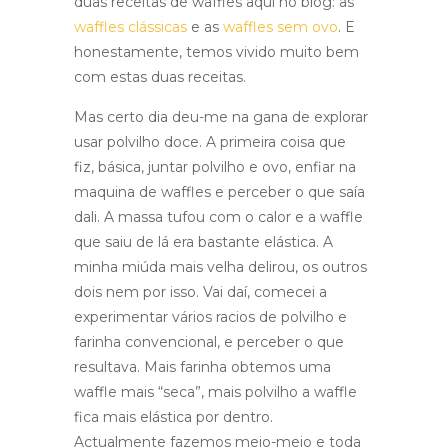
duas receitas de waffles aqui no blog: as
waffles clássicas
e as
waffles sem ovo
. E
honestamente, temos vivido muito bem
com estas duas receitas.
Mas certo dia deu-me na gana de explorar
usar polvilho doce. A primeira coisa que
fiz, básica, juntar polvilho e ovo, enfiar na
maquina de waffles e perceber o que saía
dali. A massa tufou com o calor e a waffle
que saiu de lá era bastante elástica. A
minha miúda mais velha delirou, os outros
dois nem por isso. Vai daí, comecei a
experimentar vários racios de polvilho e
farinha convencional, e perceber o que
resultava. Mais farinha obtemos uma
waffle mais “seca”, mais polvilho a waffle
fica mais elástica por dentro.
Actualmente fazemos meio-meio e toda