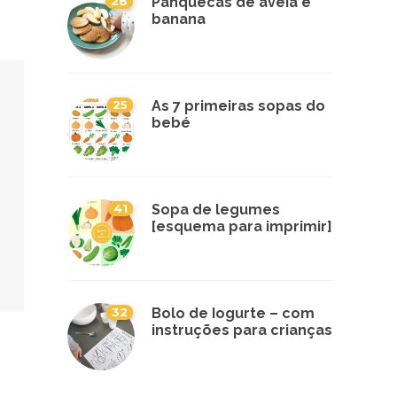
28
Panquecas de aveia e
banana
25
As 7 primeiras sopas do
bebé
41
Sopa de legumes
[esquema para imprimir]
32
Bolo de Iogurte – com
instruções para crianças