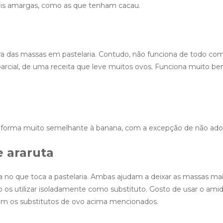
ais amargas, como as que tenham cacau.
tura das massas em pastelaria. Contudo, não funciona de todo co
arcial, de uma receita que leve muitos ovos. Funciona muito b
e forma muito semelhante à banana, com a excepção de não ado
e araruta
no que toca a pastelaria. Ambas ajudam a deixar as massas ma
o os utilizar isoladamente como substituto. Gosto de usar o ami
om os substitutos de ovo acima mencionados.