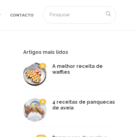
CONTACTO
Artigos mais lidos
0
A melhor receita de
waffles
3
4 receitas de panquecas
de aveia