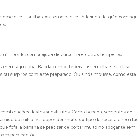
 omeletes, tortilhas, ou semelhantes. A farinha de grão com águ
os.
tofu” mexido, com a ajuda de curcuma e outros temperos.
azerem aquafaba. Batida com batedeira, assemelha-se a claras
ns ou suspiros com este preparado. Ou ainda mousse, como esta
om combinações destes substitutos. Como banana, sementes de
 amido de milho. Vai depender muito do tipo de receita e result
que fofa, a banana se precisar de cortar muito no adoçante (em
haça para coesão.