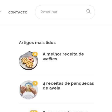
CONTACTO
Artigos mais lidos
0
A melhor receita de
waffles
3
4 receitas de panquecas
de aveia