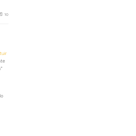
10
tuir
nte
a”
do