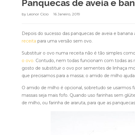
Panquecas de aveia e ba
by
Leonor Cício
16 Janeiro, 2019
Depois do sucesso das panquecas de aveia e banana aq
receita
para uma versão sem ovo.
Substituir o ovo numa receita não é tão simples com
o ovo.
Contudo, nem todas funcionam com todas as r
gosto de substituir o ovo por sementes de linhaça moíd
que precisamos para a massa; o amido de milho ajuda 
O amido de milho é opcional, sobretudo se usarmos fa
massas seja mais fofo. Quando uso farinhas sem glút
de milho, ou farinha de araruta, para que as panquec