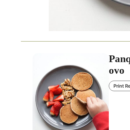
Panq
ovo
Print R