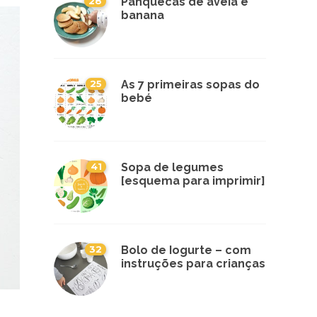
28
Panquecas de aveia e
banana
25
As 7 primeiras sopas do
bebé
41
Sopa de legumes
[esquema para imprimir]
32
Bolo de Iogurte – com
instruções para crianças