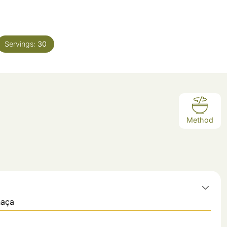
Servings:
30
Method
haça