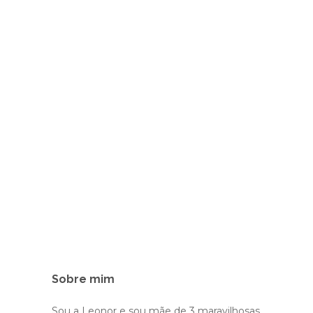
Sobre mim
Sou a Leonor e sou mãe de 3 maravilhosas