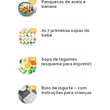
28
Panquecas de aveia e
banana
25
As 7 primeiras sopas do
bebé
41
Sopa de legumes
[esquema para imprimir]
32
Bolo de Iogurte – com
instruções para crianças