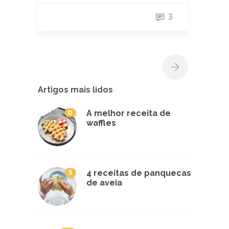
3
Artigos mais lidos
0
A melhor receita de
waffles
3
4 receitas de panquecas
de aveia