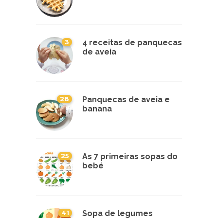
3
4 receitas de panquecas
de aveia
28
Panquecas de aveia e
banana
25
As 7 primeiras sopas do
bebé
41
Sopa de legumes