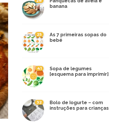
28
Panquecas de aveia e
banana
25
As 7 primeiras sopas do
bebé
41
Sopa de legumes
[esquema para imprimir]
32
Bolo de Iogurte – com
instruções para crianças