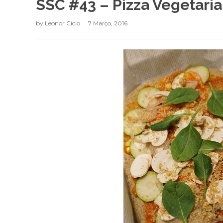
SSC #43 – Pizza Vegetari
by
Leonor Cício
7 Março, 2016