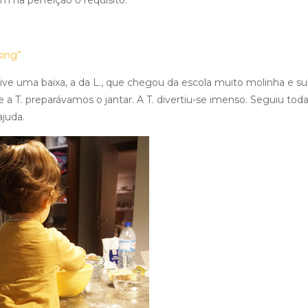
 na perfeição o requisito:
king”
 tive uma baixa, a da L., que chegou da escola muito molinha e su
 e a T. preparávamos o jantar. A T. divertiu-se imenso. Seguiu toda
ajuda.