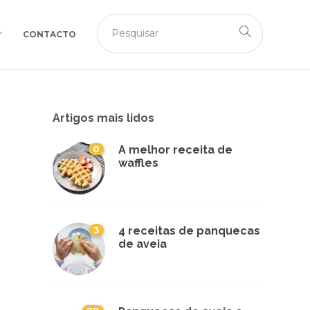
CONTACTO
Artigos mais lidos
0
A melhor receita de
waffles
3
4 receitas de panquecas
de aveia