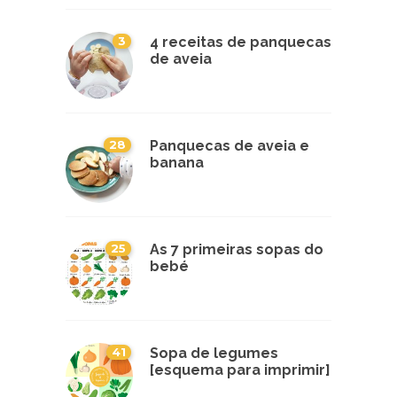
3
4 receitas de panquecas
de aveia
28
Panquecas de aveia e
banana
25
As 7 primeiras sopas do
bebé
41
Sopa de legumes
[esquema para imprimir]