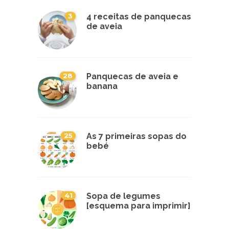
3
4 receitas de panquecas
de aveia
28
Panquecas de aveia e
banana
25
As 7 primeiras sopas do
bebé
41
Sopa de legumes
[esquema para imprimir]