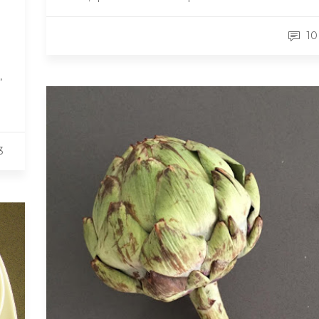
10
,
3