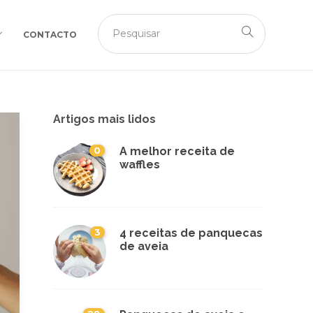
CONTACTO
Artigos mais lidos
0
A melhor receita de
waffles
3
4 receitas de panquecas
de aveia