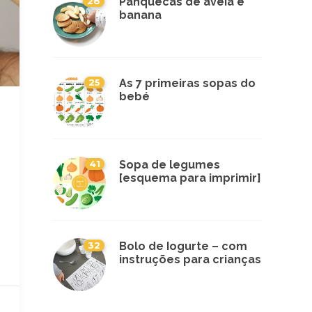
28
Panquecas de aveia e
banana
25
As 7 primeiras sopas do
bebé
41
Sopa de legumes
[esquema para imprimir]
32
Bolo de Iogurte – com
instruções para crianças