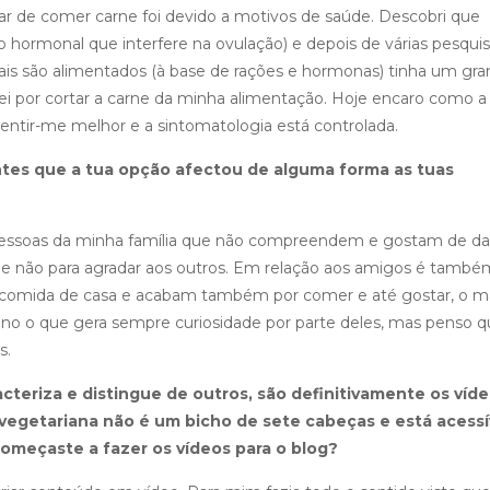
xar de comer carne foi devido a motivos de saúde. Descobri que
io hormonal que interfere na ovulação) e depois de várias pesqui
s são alimentados (à base de rações e hormonas) tinha um gr
 por cortar a carne da minha alimentação. Hoje encaro como a
sentir-me melhor e a sintomatologia está controlada.
ntes que a tua opção afectou de alguma forma as tuas
essoas da minha família que não compreendem e gostam de da
e não para agradar aos outros. Em relação aos amigos é també
o comida de casa e acabam também por comer e até gostar, o m
o o que gera sempre curiosidade por parte deles, mas penso q
s.
acteriza e distingue de outros, são definitivamente os víde
vegetariana não é um bicho de sete cabeças e está acessí
meçaste a fazer os vídeos para o blog?