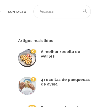
CONTACTO
Artigos mais lidos
0
A melhor receita de
waffles
3
4 receitas de panquecas
de aveia