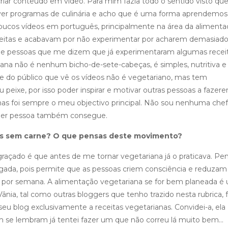
criar conteúdo em vídeo. Para mim fazia todo o sentido visto que
 ver programas de culinária e acho que é uma forma aprendemos
 poucos vídeos em português, principalmente na área da aliment
ceitas e acabavam por não experimentar por acharem demasiad
s de pessoas que me dizem que já experimentaram algumas recei
ana não é nenhum bicho-de-sete-cabeças, é simples, nutritiva e
te do público que vê os vídeos não é vegetariano, mas tem
peixe, por isso poder inspirar e motivar outras pessoas a fazer
as foi sempre o meu objectivo principal. Não sou nenhuma chef
lquer pessoa também consegue.
as sem carne? O que pensas deste movimento?
raçado é que antes de me tornar vegetariana já o praticava. Pe
ulgada, pois permite que as pessoas criem consciência e reduzam
a por semana. A alimentação vegetariana se for bem planeada é
nia, tal como outras bloggers que tenho trazido nesta rubrica, 
u blog exclusivamente a receitas vegetarianas. Convidei-a, ela
m se lembram já tentei fazer um que não correu lá muito bem…