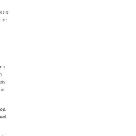
sas e
ande
r a
m
ais
ue
os.
vel