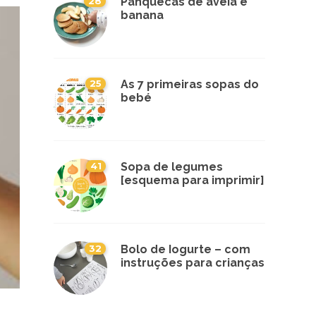
28
Panquecas de aveia e
banana
25
As 7 primeiras sopas do
bebé
41
Sopa de legumes
[esquema para imprimir]
32
Bolo de Iogurte – com
instruções para crianças