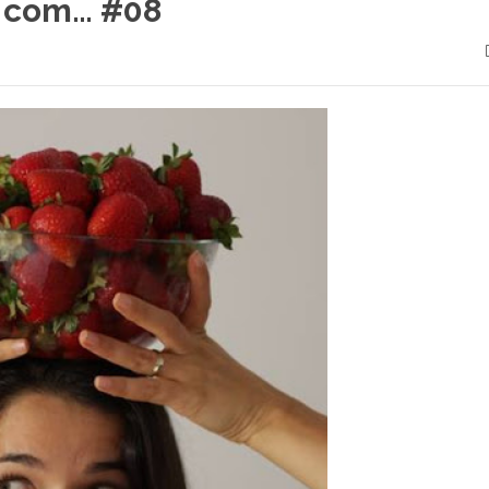
 com… #08