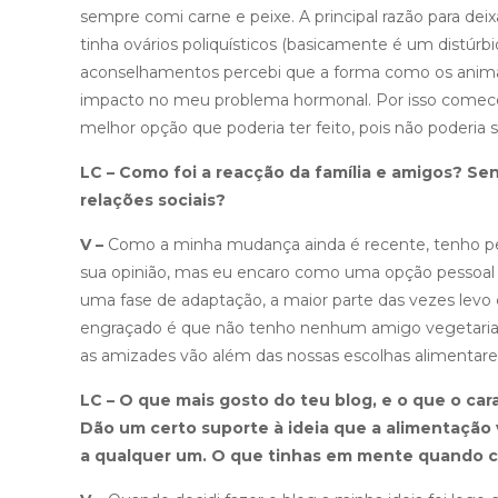
sempre comi carne e peixe. A principal razão para dei
tinha ovários poliquísticos (basicamente é um distúrb
aconselhamentos percebi que a forma como os animai
impacto no meu problema hormonal. Por isso comecei
melhor opção que poderia ter feito, pois não poderia 
LC – Como foi a reacção da família e amigos? Se
relações sociais?
V –
Como a minha mudança ainda é recente, tenho p
sua opinião, mas eu encaro como uma opção pessoal 
uma fase de adaptação, a maior parte das vezes lev
engraçado é que não tenho nenhum amigo vegetarian
as amizades vão além das nossas escolhas alimentare
LC – O que mais gosto do teu blog, e o que o car
Dão um certo suporte à ideia que a alimentação 
a qualquer um. O que tinhas em mente quando co