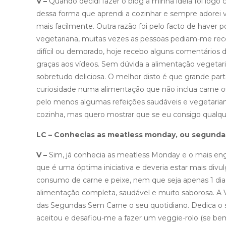
V –
Quando decidi fazer o blog a minha ideia foi logo 
dessa forma que aprendi a cozinhar e sempre adorei
mais facilmente. Outra razão foi pelo facto de haver
vegetariana, muitas vezes as pessoas pediam-me re
difícil ou demorado, hoje recebo alguns comentário
graças aos vídeos. Sem dúvida a alimentação vegetari
sobretudo deliciosa. O melhor disto é que grande par
curiosidade numa alimentação que não inclua carne ou 
pelo menos algumas refeições saudáveis e vegetarian
cozinha, mas quero mostrar que se eu consigo qua
LC – Conhecias as meatless monday, ou segund
V –
Sim, já conhecia as meatless Monday e o mais eng
que é uma óptima iniciativa e deveria estar mais div
consumo de carne e peixe, nem que seja apenas 1 di
alimentação completa, saudável e muito saborosa. A Vâ
das Segundas Sem Carne o seu quotidiano. Dedica o se
aceitou e desafiou-me a fazer um veggie-rolo (se be