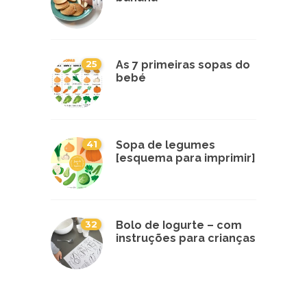
25
As 7 primeiras sopas do
bebé
41
Sopa de legumes
[esquema para imprimir]
32
Bolo de Iogurte – com
instruções para crianças