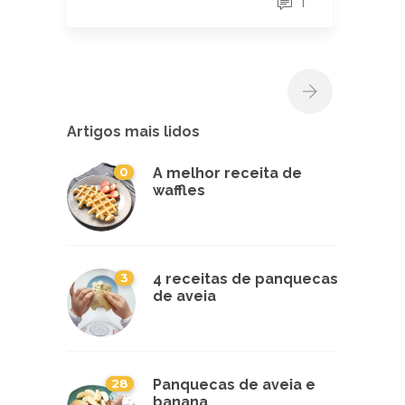
1
Artigos mais lidos
0
A melhor receita de
waffles
3
4 receitas de panquecas
de aveia
28
Panquecas de aveia e
banana