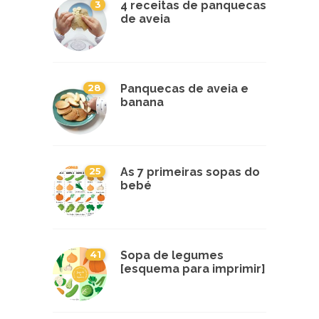
3
4 receitas de panquecas
de aveia
28
Panquecas de aveia e
banana
25
As 7 primeiras sopas do
bebé
41
Sopa de legumes
[esquema para imprimir]