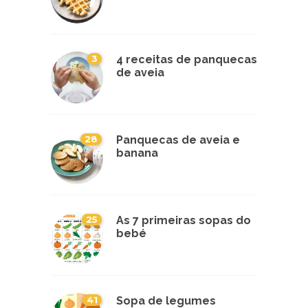
3
4 receitas de panquecas
de aveia
28
Panquecas de aveia e
banana
25
As 7 primeiras sopas do
bebé
41
Sopa de legumes