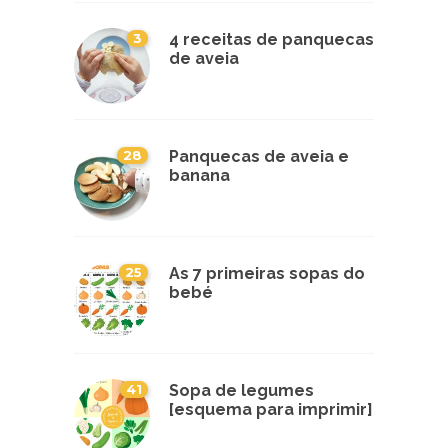
3
4 receitas de panquecas
de aveia
28
Panquecas de aveia e
banana
25
As 7 primeiras sopas do
bebé
41
Sopa de legumes
[esquema para imprimir]