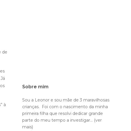
e de
ões
 Já
 os
Sobre mim
Sou a Leonor e sou mãe de 3 maravilhosas
” à
crianças. Foi com o nascimento da minha
primeira filha que resolvi dedicar grande
parte do meu tempo a investigar...
(ver
mais)