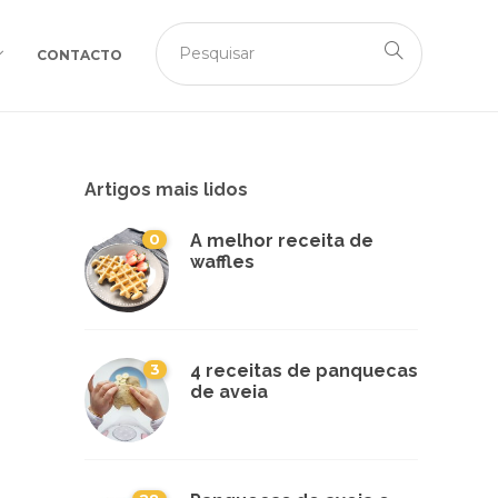
CONTACTO
Artigos mais lidos
0
A melhor receita de
waffles
3
4 receitas de panquecas
de aveia