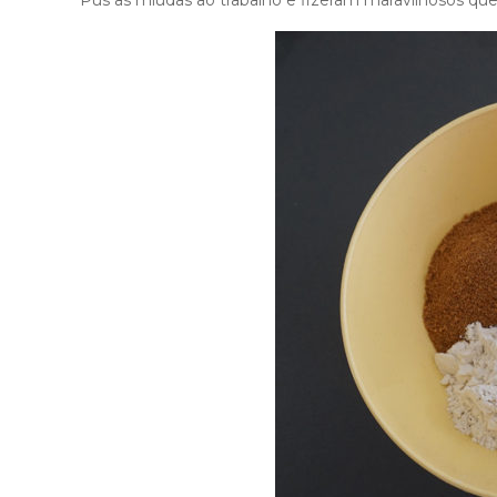
Pus as miúdas ao trabalho e fizeram maravilhosos que