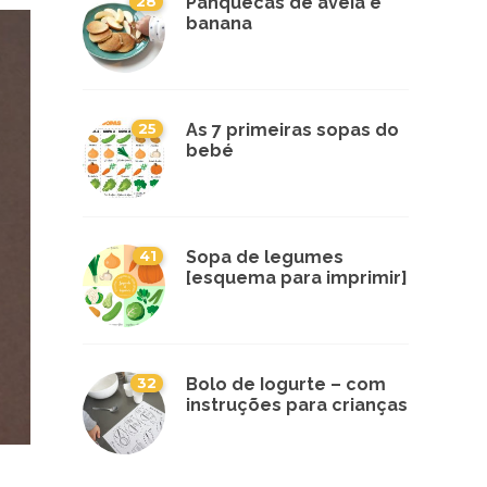
28
Panquecas de aveia e
banana
25
As 7 primeiras sopas do
bebé
41
Sopa de legumes
[esquema para imprimir]
32
Bolo de Iogurte – com
instruções para crianças