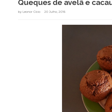
Queques de avelã e cacau
by
Leonor Cício
20 Julho, 2016