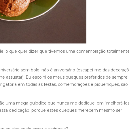
tarde, o que quer dizer que tivemos uma comemoração totalment
niversário sem bolo, não é aniversário (escapei-me das decoraç
e assustar). Eu escolhi os meus queques preferidos de sempre!
igatória em todas as festas, comemorações e piqueniques, são
s são uma mega gulodice que nunca me dediquei em “melhorá-los
ssa dedicação, porque estes queques merecem mesmo ser