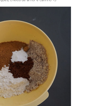
ques, cheios de amor e carinho <3