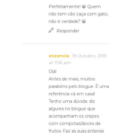
Perfeitamente! 😀 Quem
não tem cão caça com gato,
não é verdade? 😀
Responder
eszencia
19 Outubro, 2015
at 7:56 pm
Olá!
Antes de mais, muitos
parabéns pelo blogue. É uma
referência cá em casa!
Tenho uma dúvida: diz
algures no blogue que
acompanham os crepes
com compotas/doces de
frutos. Faz as suas próprias