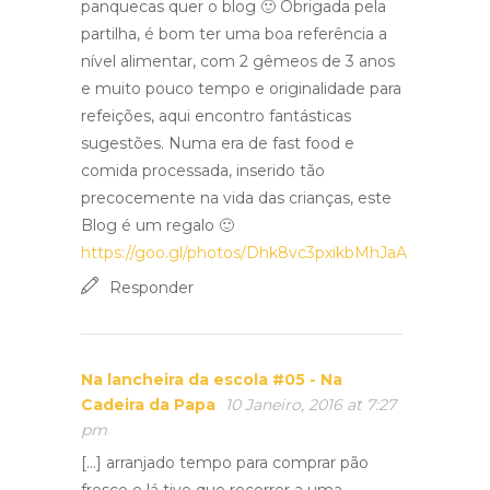
panquecas quer o blog 🙂 Obrigada pela
partilha, é bom ter uma boa referência a
nível alimentar, com 2 gêmeos de 3 anos
e muito pouco tempo e originalidade para
refeições, aqui encontro fantásticas
sugestões. Numa era de fast food e
comida processada, inserido tão
precocemente na vida das crianças, este
Blog é um regalo 🙂
https://goo.gl/photos/Dhk8vc3pxikbMhJaA
Responder
Na lancheira da escola #05 - Na
Cadeira da Papa
10 Janeiro, 2016 at 7:27
pm
[…] arranjado tempo para comprar pão