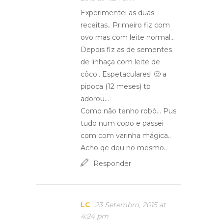
Experimentei as duas
receitas.. Primeiro fiz com
ovo mas com leite normal…
Depois fiz as de sementes
de linhaça com leite de
côco.. Espetaculares! 🙂 a
pipoca (12 meses) tb
adorou…
Como não tenho robô… Pus
tudo num copo e passei
com com varinha mágica..
Acho qe deu no mesmo..
Responder
LC
23 Setembro, 2015 at
4:24 pm