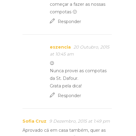
começar a fazer as nossas
compotas 🙂
Responder
eszencia
20 Outubro, 2015
at 10:45 am
😉
Nunca provei as compotas
da St. Dafour.
Grata pela dica!
Responder
Sofia Cruz
9 Dezembro, 2015 at 1:49 pm
Aprovado cá em casa também, quer as