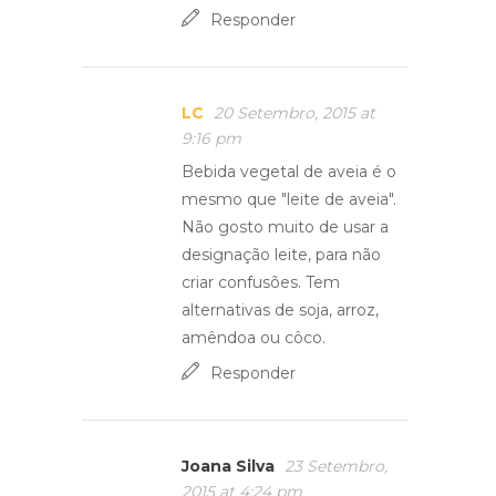
Responder
LC
20 Setembro, 2015 at
9:16 pm
Bebida vegetal de aveia é o
mesmo que "leite de aveia".
Não gosto muito de usar a
designação leite, para não
criar confusões. Tem
alternativas de soja, arroz,
amêndoa ou côco.
Responder
Joana Silva
23 Setembro,
2015 at 4:24 pm