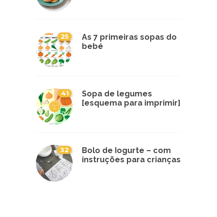
25
As 7 primeiras sopas do
bebé
41
Sopa de legumes
[esquema para imprimir]
32
Bolo de Iogurte – com
instruções para crianças