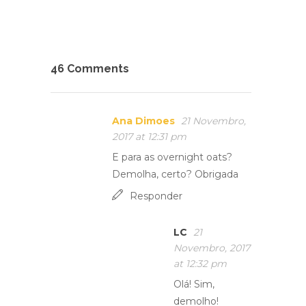
46 Comments
Ana Dimoes
21 Novembro,
2017 at 12:31 pm
E para as overnight oats?
Demolha, certo? Obrigada
Responder
LC
21
Novembro, 2017
at 12:32 pm
Olá! Sim,
demolho!