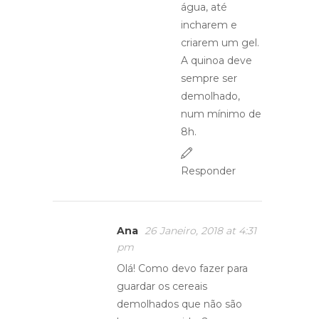
água, até
incharem e
criarem um gel.
A quinoa deve
sempre ser
demolhado,
num mínimo de
8h.
Responder
Ana
26 Janeiro, 2018 at 4:31
pm
Olá! Como devo fazer para
guardar os cereais
demolhados que não são