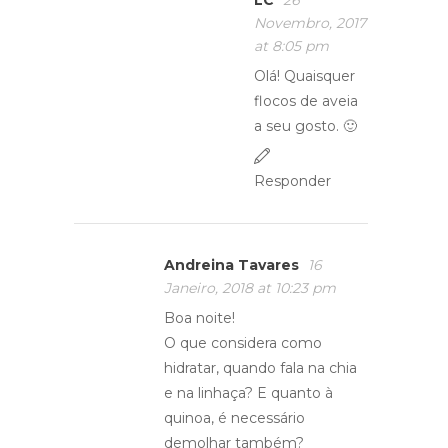
LC
26
Novembro, 2017
at 8:05 pm
Olá! Quaisquer
flocos de aveia
a seu gosto. 🙂
Responder
Andreina Tavares
16
Janeiro, 2018 at 10:23 pm
Boa noite!
O que considera como
hidratar, quando fala na chia
e na linhaça? E quanto à
quinoa, é necessário
demolhar também?