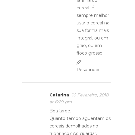
farinha do
cereal. É
sempre melhor
usar o cereal na
sua forma mais
integral, ou em
grão, ou em
floco grosso.
Responder
Catarina
10 Fevereiro, 2018
at 6:29 pm
Boa tarde.
Quanto tempo aguentam os
cereais demolhados no
frigorífico? Ao guardar,