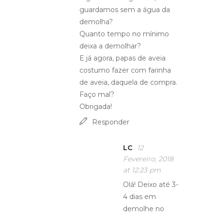
guardamos sem a água da
demolha?
Quanto tempo no mínimo
deixa a demolhar?
E já agora, papas de aveia
costumo fazer com farinha
de aveia, daquela de compra.
Faço mal?
Obrigada!
Responder
LC
12
Fevereiro, 2018
at 12:23 pm
Olá! Deixo até 3-
4 dias em
demolhe no