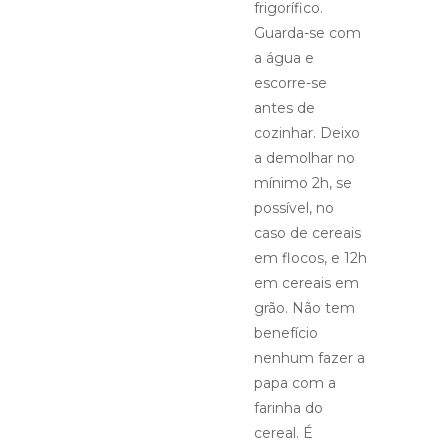
frigorífico.
Guarda-se com
a água e
escorre-se
antes de
cozinhar. Deixo
a demolhar no
mínimo 2h, se
possível, no
caso de cereais
em flocos, e 12h
em cereais em
grão. Não tem
benefício
nenhum fazer a
papa com a
farinha do
cereal. É