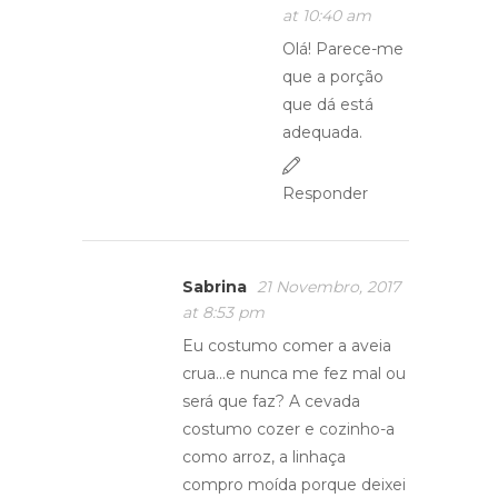
at 10:40 am
Olá! Parece-me
que a porção
que dá está
adequada.
Responder
Sabrina
21 Novembro, 2017
at 8:53 pm
Eu costumo comer a aveia
crua…e nunca me fez mal ou
será que faz? A cevada
costumo cozer e cozinho-a
como arroz, a linhaça
compro moída porque deixei