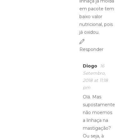
linhaça já moída
em pacote tem
baixo valor
nutricional, pois
já oxidou.
Responder
Diogo
16
Setembro,
2018 at 11:18
pm
Olá. Mas
supostamente
não moemos
a linhaça na
mastigação?
Ou seja, à