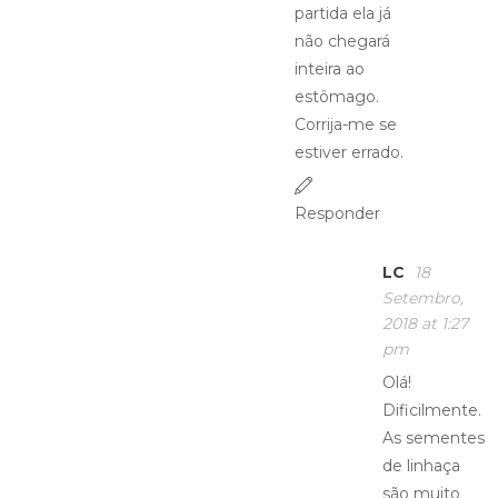
partida ela já
não chegará
inteira ao
estômago.
Corrija-me se
estiver errado.
Responder
LC
18
Setembro,
2018 at 1:27
pm
Olá!
Dificilmente.
As sementes
de linhaça
são muito