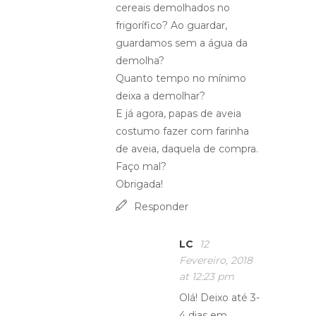
cereais demolhados no
frigorífico? Ao guardar,
guardamos sem a água da
demolha?
Quanto tempo no mínimo
deixa a demolhar?
E já agora, papas de aveia
costumo fazer com farinha
de aveia, daquela de compra.
Faço mal?
Obrigada!
Responder
LC
12
Fevereiro, 2018
at 12:23 pm
Olá! Deixo até 3-
4 dias em