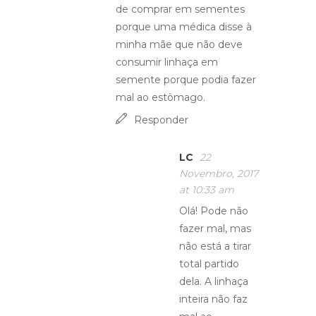
de comprar em sementes
porque uma médica disse à
minha mãe que não deve
consumir linhaça em
semente porque podia fazer
mal ao estômago.
Responder
LC
22
Novembro, 2017
at 10:33 am
Olá! Pode não
fazer mal, mas
não está a tirar
total partido
dela. A linhaça
inteira não faz