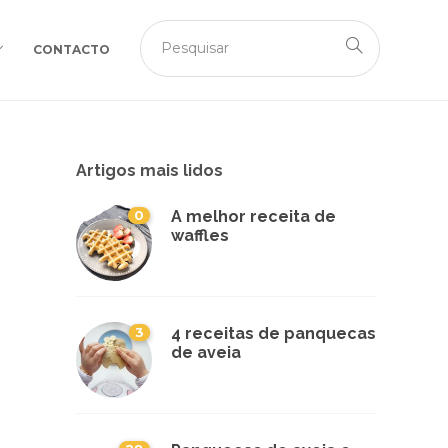
CONTACTO
Artigos mais lidos
0
A melhor receita de
waffles
3
4 receitas de panquecas
de aveia