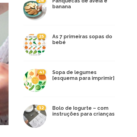
28
Panquecas de aveia e
banana
25
As 7 primeiras sopas do
bebé
41
Sopa de legumes
[esquema para imprimir]
32
Bolo de Iogurte – com
instruções para crianças