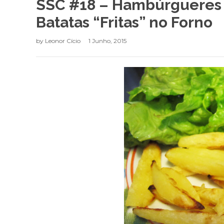
SSC #18 – Hambúrgueres 
Batatas “Fritas” no Forno
by
Leonor Cício
1 Junho, 2015