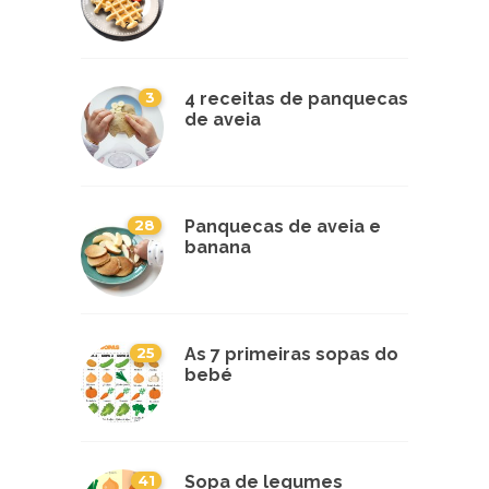
3
4 receitas de panquecas
de aveia
28
Panquecas de aveia e
banana
25
As 7 primeiras sopas do
bebé
41
Sopa de legumes