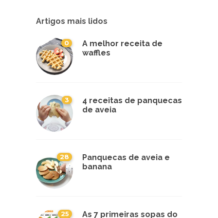
Artigos mais lidos
0
A melhor receita de
waffles
3
4 receitas de panquecas
de aveia
28
Panquecas de aveia e
banana
25
As 7 primeiras sopas do