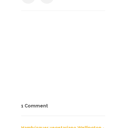
1 Comment
Hambúrguer vegetariano Wellington -