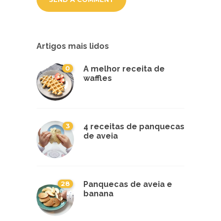
Artigos mais lidos
0
A melhor receita de
waffles
3
4 receitas de panquecas
de aveia
28
Panquecas de aveia e
banana