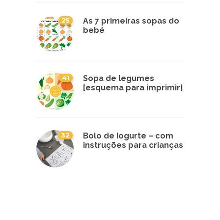
25
As 7 primeiras sopas do
bebé
41
Sopa de legumes
[esquema para imprimir]
32
Bolo de Iogurte – com
instruções para crianças