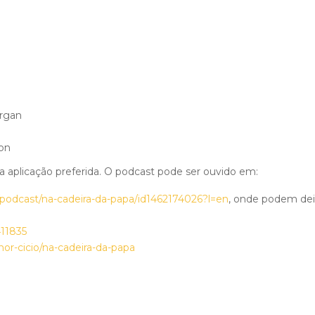
rgan
son
a aplicação preferida. O podcast pode ser ouvido em:
/podcast/na-cadeira-da-papa/id1462174026?l=en
, onde podem dei
411835
or-cicio/na-cadeira-da-papa