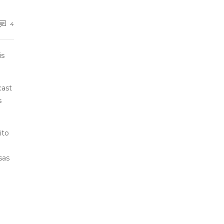
4
is
cast
s
ito
sas