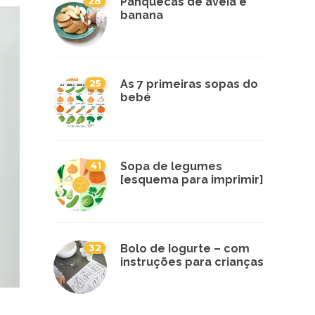
28
Panquecas de aveia e
banana
25
As 7 primeiras sopas do
bebé
41
Sopa de legumes
[esquema para imprimir]
32
Bolo de Iogurte – com
instruções para crianças