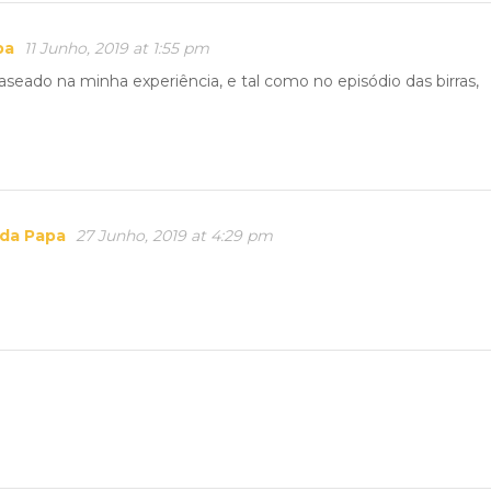
pa
11 Junho, 2019 at 1:55 pm
baseado na minha experiência, e tal como no episódio das birras,
 da Papa
27 Junho, 2019 at 4:29 pm