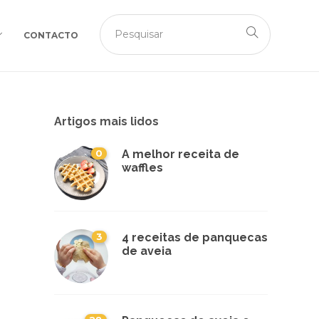
CONTACTO
Artigos mais lidos
0
A melhor receita de
waffles
3
4 receitas de panquecas
de aveia