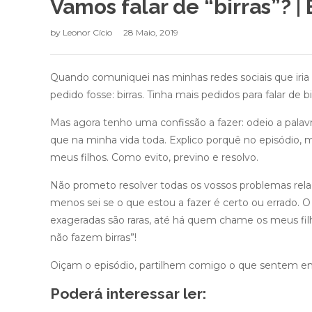
Vamos falar de “birras”? |
by
Leonor Cício
28 Maio, 2019
Quando comuniquei nas minhas redes sociais que iri
pedido fosse: birras. Tinha mais pedidos para falar de
Mas agora tenho uma confissão a fazer: odeio a palavr
que na minha vida toda. Explico porquê no episódio
meus filhos. Como evito, previno e resolvo.
Não prometo resolver todas os vossos problemas rel
menos sei se o que estou a fazer é certo ou errado. O
exageradas são raras, até há quem chame os meus filho
não fazem birras”!
Oiçam o episódio, partilhem comigo o que sentem em 
Poderá interessar ler: