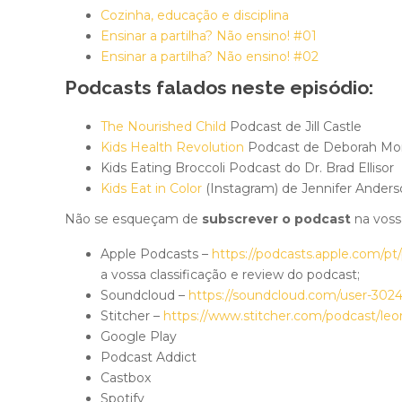
Cozinha, educação e disciplina
Ensinar a partilha? Não ensino! #01
Ensinar a partilha? Não ensino! #02
Podcasts falados neste episódio:
The Nourished Child
Podcast de Jill Castle
Kids Health Revolution
Podcast de Deborah Mo
Kids Eating Broccoli Podcast do Dr. Brad Ellisor
Kids Eat in Color
(Instagram) de Jennifer Ander
Não se esqueçam de
subscrever o podcast
na voss
Apple Podcasts –
https://podcasts.apple.com/pt
a vossa classificação e review do podcast;
Soundcloud –
https://soundcloud.com/user-302
Stitcher –
https://www.stitcher.com/podcast/leon
Google Play
Podcast Addict
Castbox
Spotify