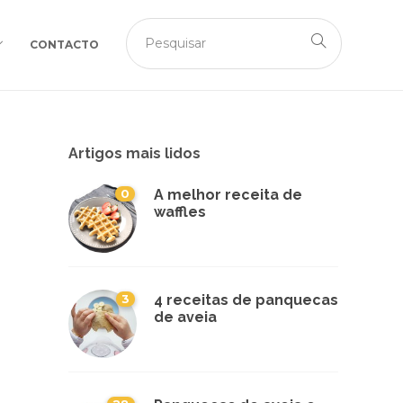
CONTACTO
Artigos mais lidos
0
A melhor receita de
waffles
3
4 receitas de panquecas
de aveia