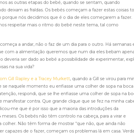
emos as outras etapas do bebé, quando se sentam, quando
 deixam as fraldas. Os bebés começam a fazer estas coisas to
o porque nós decidimos que é o dia de eles começarem a fazer.
os respeitar mais o ritmo do bebé neste tema, tal como
começa a andar, não o faz de um dia para o outro. Há semanas 
rque com a alimentação queremos que num dia eles bebam apen
 deveria ser dado ao bebé a possibilidade de experimentar, expl
isas na sua vida?
om Gill Rapley e a Tracey Murkett
, quando a Gill se virou para mi
e se naquele momento eu enfiasse uma colher de sopa na boca
atenção, respondi, que se lhe enfiasse uma colher de sopa na bo
 se manifestar contra. Que grande clique que se fez na minha cab
icou-me que é por isso que a maioria das introduções da
eses. Os bebés não têm controlo na cabeça, para a virar e
 a colher. Não têm forma de mostrar “que não, que ainda não
 capazes de o fazer, começam os problemas lá em casa. Verd