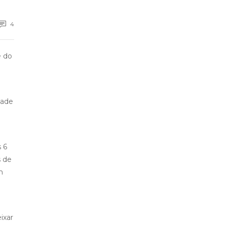
4
e do
dade
 6
s de
m
ixar