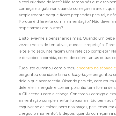
a exclusividade do leite? Não somos nós que escolh
começam a gatinhar, quando começam a andar, quando
simplesmente porque ficam preparados para tal, e nã
Porque é diferente com a alimentação? Não deveríam
respeitamos em outros?
E isto leva-me a pensar ainda mais. Quando um bebé 
vezes meses de tentativas, quedas e repetição. Po
leite e no seguinte façam uma refeição completa? Não
e descobrir a comida, como descobre tantas outras co
Tudo isto culminou com o meu
encontro no sábado c
perguntou que idade tinha o
baby-boy
e perguntou s
dele o que aconteceria. Olhando para ele, com muita 
dele, ele iria engolir e comer, pois não tem forma de
A Gill acenou com a cabeça. Concordou comigo e expl
alimentação complementar funcionam tão bem aos 4 m
esquivar-se da colher, nem nos braços, para empurrar
chegou o momento”. E depois, quando começam a ser