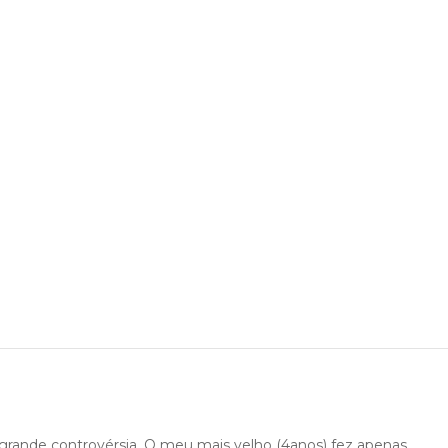
rande controvérsia. O meu mais velho (4anos) fez apenas