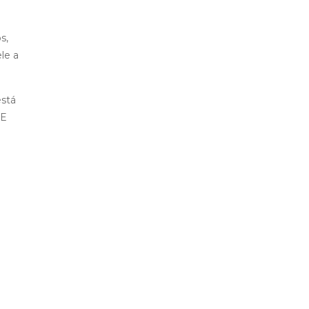
s,
le a
está
 E