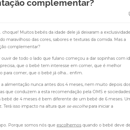
ntação complementar?
 choque! Muitos bebés da idade dele já deixaram a exclusividad
do maravilhoso das cores, sabores e texturas da comida. Mas a
ação complementar?
ouvir de todo o lado que fulano começou a dar sopinhas com i
já precisa, que o bebé tem interesse em comer, que é melhor
xo para comer, que o bebé já olha… enfim.
 a alimentação nunca antes dos 4 meses, nem muito depois dos
ncias que conduzem a esta recomendação pela OMS e sociedade
Um bebé de 4 meses é bem diferente de um bebé de 6 meses. U
 Terá isso impacto na altura que
se escolhe
para iniciar a
empo. Porque somos nós que
escolhemos
quando o bebé deve de