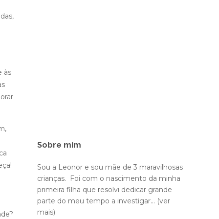
das,
e às
as
orar
m,
Sobre mim
ca
eça!
Sou a Leonor e sou mãe de 3 maravilhosas
crianças. Foi com o nascimento da minha
primeira filha que resolvi dedicar grande
parte do meu tempo a investigar...
(ver
mais)
ade?