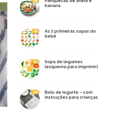
28
Panquecas de aveia e
banana
25
As 7 primeiras sopas do
bebé
41
Sopa de legumes
[esquema para imprimir]
32
Bolo de Iogurte – com
instruções para crianças