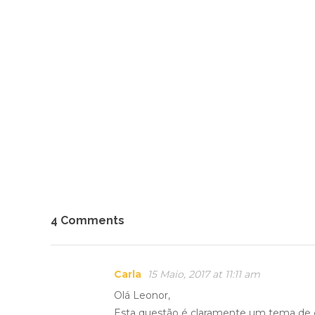
4 Comments
Carla
15 Maio, 2017 at 11:11 am
Olá Leonor,
Esta questão é claramente um tema de g