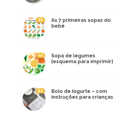
25
As 7 primeiras sopas do
bebé
41
Sopa de legumes
[esquema para imprimir]
32
Bolo de Iogurte – com
instruções para crianças