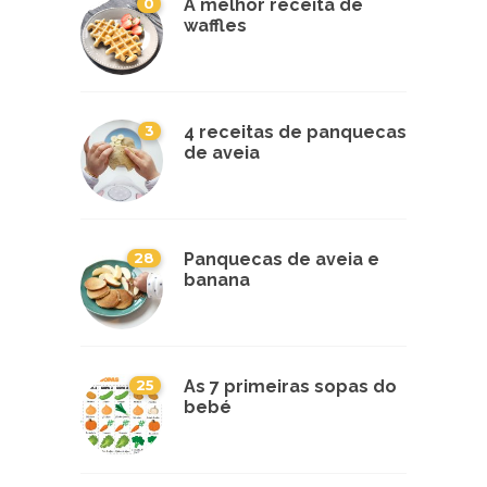
0
A melhor receita de
waffles
3
4 receitas de panquecas
de aveia
28
Panquecas de aveia e
banana
25
As 7 primeiras sopas do
bebé