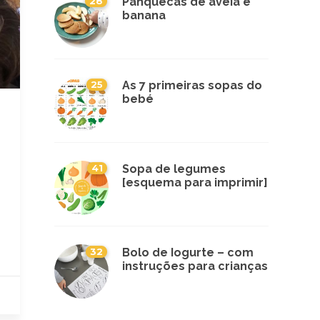
28
Panquecas de aveia e
banana
25
As 7 primeiras sopas do
bebé
41
Sopa de legumes
[esquema para imprimir]
32
Bolo de Iogurte – com
instruções para crianças