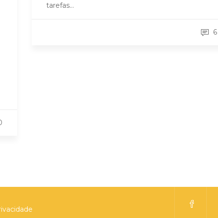
tarefas…
6
0
rivacidade