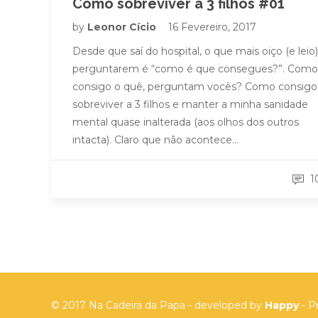
Como sobreviver a 3 filhos #01
by
Leonor Cício
16 Fevereiro, 2017
Desde que saí do hospital, o que mais oiço (e leio)
perguntarem é “como é que consegues?”. Como
consigo o quê, perguntam vocês? Como consigo
sobreviver a 3 filhos e manter a minha sanidade
mental quase inalterada (aos olhos dos outros
intacta). Claro que não acontece…
1
© 2017 Na Cadeira da Papa - developed by
Happy
-
P