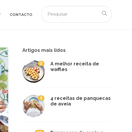
CONTACTO
Artigos mais lidos
0
A melhor receita de
waffles
3
4 receitas de panquecas
de aveia