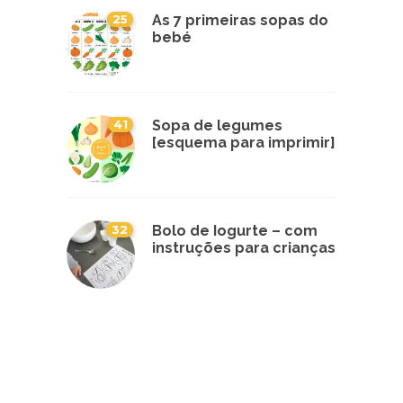
25
As 7 primeiras sopas do
bebé
41
Sopa de legumes
[esquema para imprimir]
32
Bolo de Iogurte – com
instruções para crianças