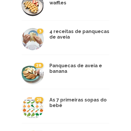
waffles
3
4 receitas de panquecas
de aveia
28
Panquecas de aveia e
banana
25
As 7 primeiras sopas do
bebé