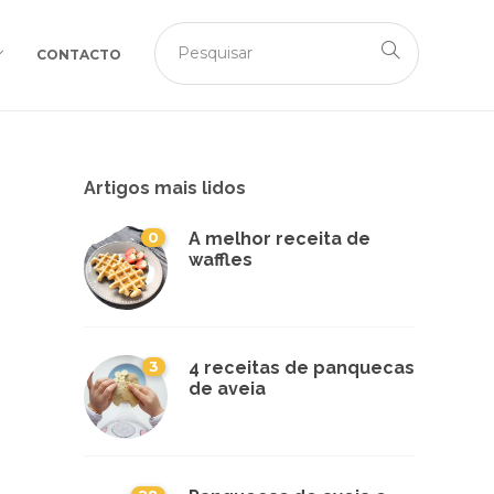
CONTACTO
Artigos mais lidos
0
A melhor receita de
waffles
3
4 receitas de panquecas
de aveia