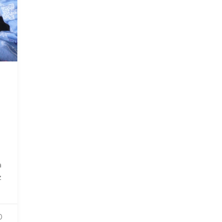
a
z
0