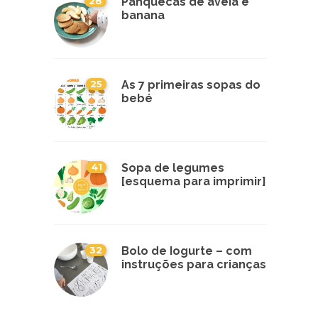
28
Panquecas de aveia e
banana
25
As 7 primeiras sopas do
bebé
41
Sopa de legumes
[esquema para imprimir]
32
Bolo de Iogurte – com
instruções para crianças