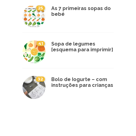
25
As 7 primeiras sopas do
bebé
41
Sopa de legumes
[esquema para imprimir]
32
Bolo de Iogurte – com
instruções para crianças