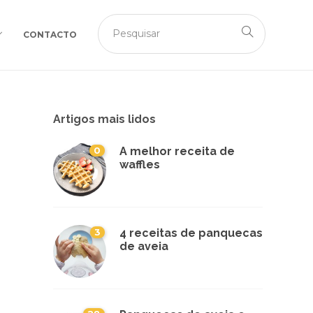
CONTACTO
Artigos mais lidos
0
A melhor receita de
waffles
3
4 receitas de panquecas
de aveia