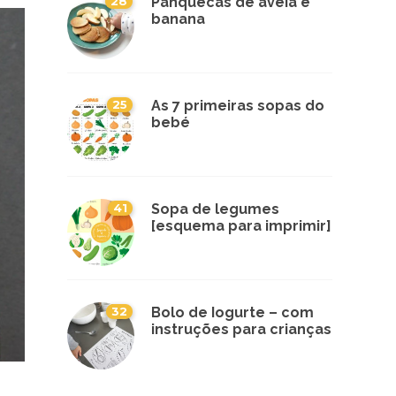
28
Panquecas de aveia e
banana
25
As 7 primeiras sopas do
bebé
41
Sopa de legumes
[esquema para imprimir]
32
Bolo de Iogurte – com
instruções para crianças