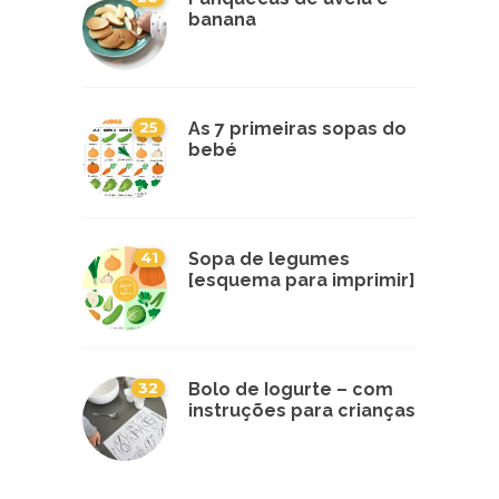
banana
25
As 7 primeiras sopas do
bebé
41
Sopa de legumes
[esquema para imprimir]
32
Bolo de Iogurte – com
instruções para crianças