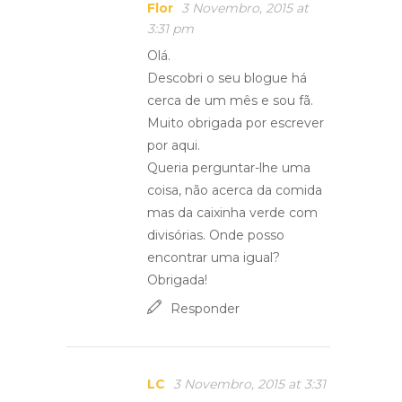
Flor
3 Novembro, 2015 at
3:31 pm
Olá.
Descobri o seu blogue há
cerca de um mês e sou fã.
Muito obrigada por escrever
por aqui.
Queria perguntar-lhe uma
coisa, não acerca da comida
mas da caixinha verde com
divisórias. Onde posso
encontrar uma igual?
Obrigada!
Responder
LC
3 Novembro, 2015 at 3:31