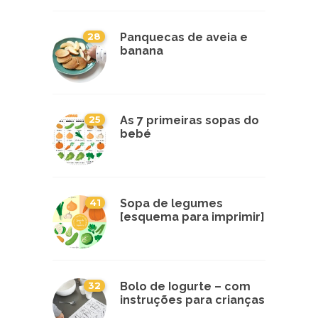
28
Panquecas de aveia e
banana
25
As 7 primeiras sopas do
bebé
41
Sopa de legumes
[esquema para imprimir]
32
Bolo de Iogurte – com
instruções para crianças