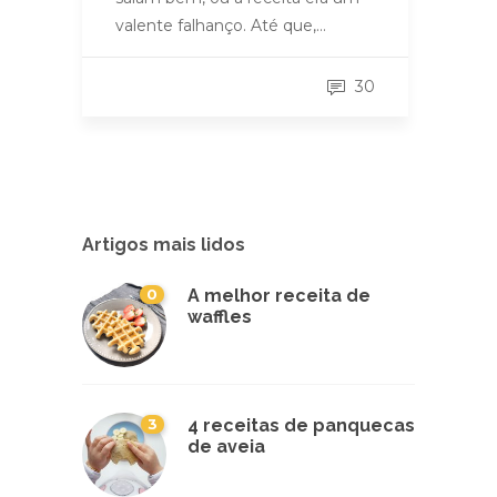
valente falhanço. Até que,…
30
Artigos mais lidos
0
A melhor receita de
waffles
3
4 receitas de panquecas
de aveia