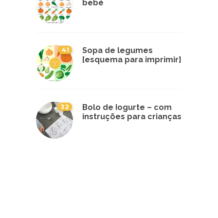
bebé
41
Sopa de legumes
[esquema para imprimir]
32
Bolo de Iogurte – com
instruções para crianças