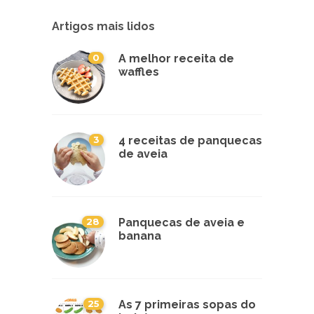
Artigos mais lidos
0
A melhor receita de
waffles
3
4 receitas de panquecas
de aveia
28
Panquecas de aveia e
banana
25
As 7 primeiras sopas do