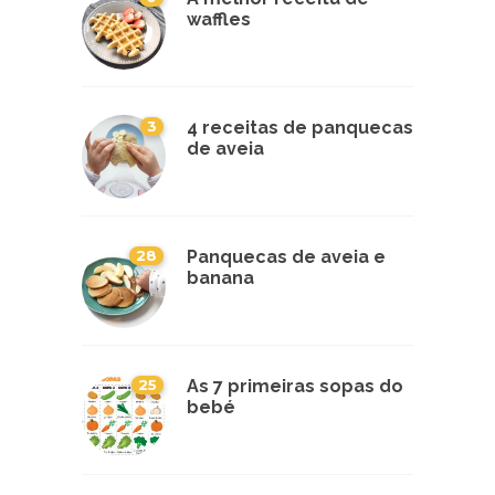
waffles
3
4 receitas de panquecas
de aveia
28
Panquecas de aveia e
banana
25
As 7 primeiras sopas do
bebé