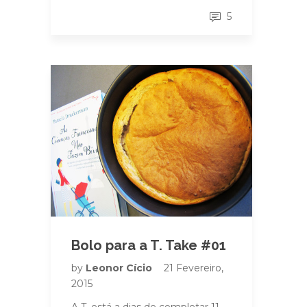
5
Bolo para a T. Take #01
by
Leonor Cício
21 Fevereiro,
2015
A T. está a dias de completar 11