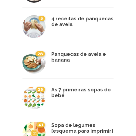
3
4 receitas de panquecas
de aveia
28
Panquecas de aveia e
banana
25
As 7 primeiras sopas do
bebé
41
Sopa de legumes
[esquema para imprimir]