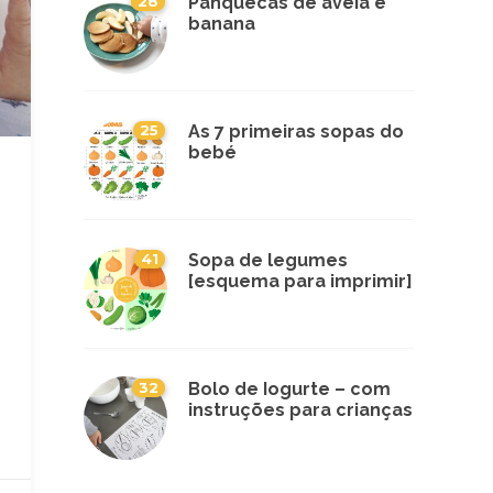
28
Panquecas de aveia e
banana
25
As 7 primeiras sopas do
bebé
41
Sopa de legumes
[esquema para imprimir]
32
Bolo de Iogurte – com
instruções para crianças