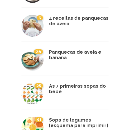
3
4 receitas de panquecas
de aveia
28
Panquecas de aveia e
banana
25
As 7 primeiras sopas do
bebé
41
Sopa de legumes
[esquema para imprimir]