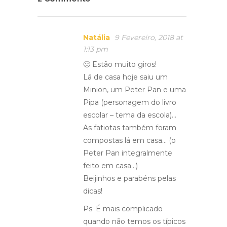
Natália
9 Fevereiro, 2018 at
1:13 pm
🙂 Estão muito giros!
Lá de casa hoje saiu um
Minion, um Peter Pan e uma
Pipa (personagem do livro
escolar – tema da escola)…
As fatiotas também foram
compostas lá em casa… (o
Peter Pan integralmente
feito em casa…)
Beijinhos e parabéns pelas
dicas!
Ps. É mais complicado
quando não temos os típicos