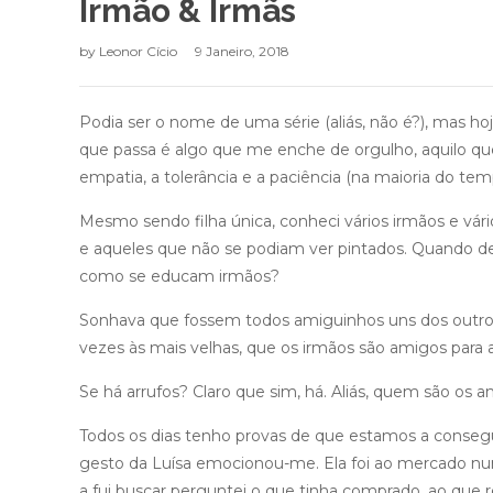
Irmão & Irmãs
by
Leonor Cício
9 Janeiro, 2018
Podia ser o nome de uma série (aliás, não é?), mas ho
que passa é algo que me enche de orgulho, aquilo que
empatia, a tolerância e a paciência (na maioria do tem
Mesmo sendo filha única, conheci vários irmãos e vári
e aqueles que não se podiam ver pintados. Quando d
como se educam irmãos?
Sonhava que fossem todos amiguinhos uns dos outros
vezes às mais velhas, que os irmãos são amigos para 
Se há arrufos? Claro que sim, há. Aliás, quem são o
Todos os dias tenho provas de que estamos a conseg
gesto da Luísa emocionou-me. Ela foi ao mercado num
a fui buscar perguntei o que tinha comprado, ao que 