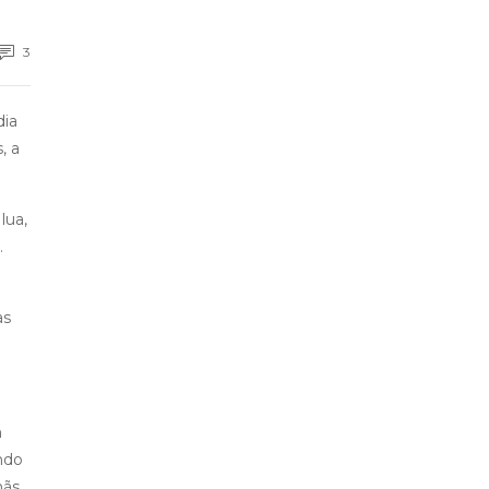
3
dia
, a
lua,
…
as
m
ndo
ãs.