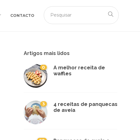
CONTACTO
Artigos mais lidos
0
A melhor receita de
waffles
3
4 receitas de panquecas
de aveia