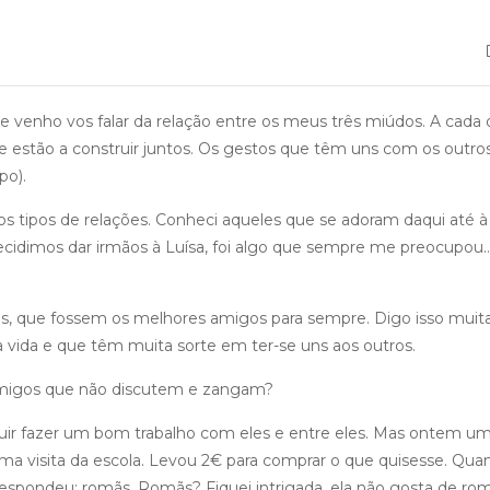
je venho vos falar da relação entre os meus três miúdos. A cada 
 estão a construir juntos. Os gestos que têm uns com os outros
po).
os tipos de relações. Conheci aqueles que se adoram daqui até à 
ecidimos dar irmãos à Luísa, foi algo que sempre me preocupou
, que fossem os melhores amigos para sempre. Digo isso muit
a vida e que têm muita sorte em ter-se uns aos outros.
s amigos que não discutem e zangam?
uir fazer um bom trabalho com eles e entre eles. Mas ontem u
a visita da escola. Levou 2€ para comprar o que quisesse. Qua
respondeu: romãs. Romãs? Fiquei intrigada, ela não gosta de rom