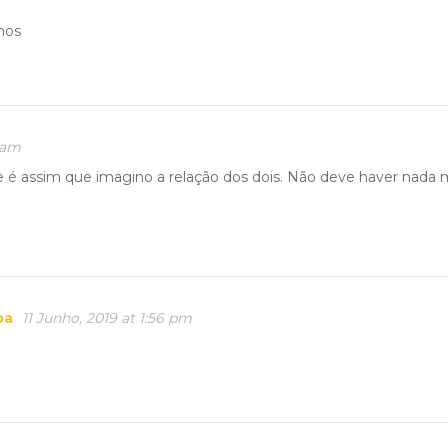
nhos
8 am
é assim que imagino a relação dos dois. Não deve haver nada 
pa
11 Junho, 2019 at 1:56 pm