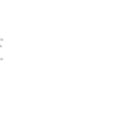
ia
a.
ma-