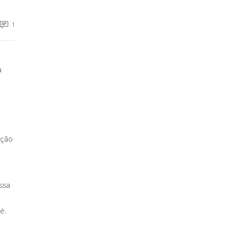
1
a
ição
a
ssa
é.