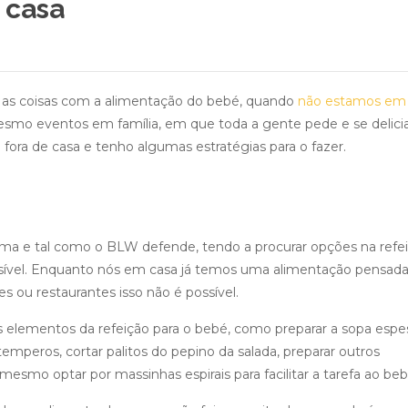
 casa
to as coisas com a alimentação do bebé, quando
não estamos em
esmo eventos em família, em que toda a gente pede e se delici
ora de casa e tenho algumas estratégias para o fazer.
orma e tal como o BLW defende, tendo a procurar opções na refe
sível. Enquanto nós em casa já temos uma alimentação pensad
es ou restaurantes isso não é possível.
ns elementos da refeição para o bebé, como preparar a sopa espe
mperos, cortar palitos do pepino da salada, preparar outros
 mesmo optar por massinhas espirais para facilitar a tarefa ao beb