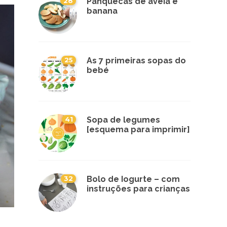
28
Panquecas de aveia e
banana
25
As 7 primeiras sopas do
bebé
41
Sopa de legumes
[esquema para imprimir]
32
Bolo de Iogurte – com
instruções para crianças