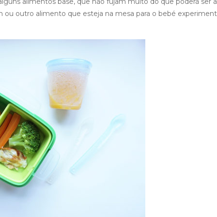
lguns alimentos base, que não fujam muito do que poderá ser a
 ou outro alimento que esteja na mesa para o bebé experiment