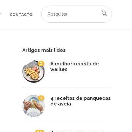
CONTACTO
Artigos mais lidos
0
A melhor receita de
waffles
3
4 receitas de panquecas
de aveia