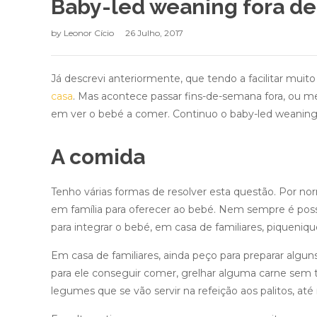
Baby-led weaning fora de
by
Leonor Cício
26 Julho, 2017
Já descrevi anteriormente, que tendo a facilitar mui
casa
. Mas acontece passar fins-de-semana fora, ou m
em ver o bebé a comer. Continuo o baby-led weaning f
A comida
Tenho várias formas de resolver esta questão. Por n
em família para oferecer ao bebé. Nem sempre é pos
para integrar o bebé, em casa de familiares, piqueniqu
Em casa de familiares, ainda peço para preparar algu
para ele conseguir comer, grelhar alguma carne sem te
legumes que se vão servir na refeição aos palitos, até