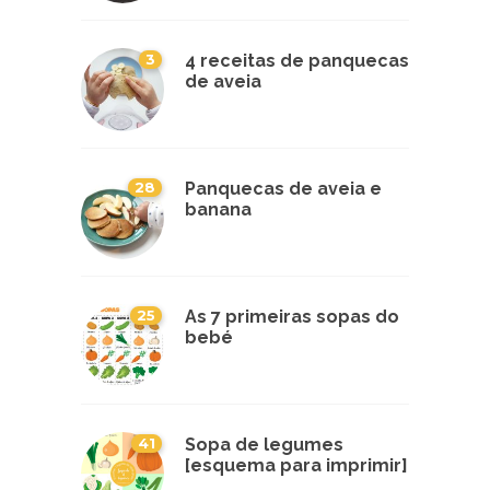
3
4 receitas de panquecas
de aveia
28
Panquecas de aveia e
banana
25
As 7 primeiras sopas do
bebé
41
Sopa de legumes
[esquema para imprimir]