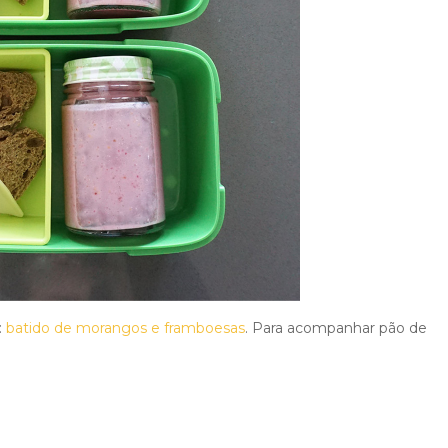
:
batido de morangos e framboesas
. Para acompanhar pão de