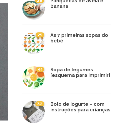
28
Panquecas de aveia e
banana
25
As 7 primeiras sopas do
bebé
41
Sopa de legumes
[esquema para imprimir]
32
Bolo de Iogurte – com
instruções para crianças