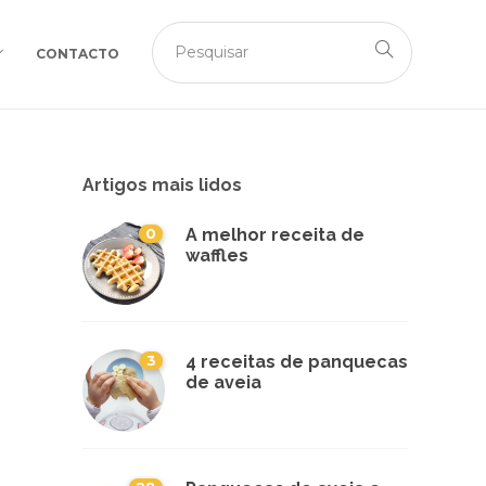
CONTACTO
Artigos mais lidos
0
A melhor receita de
waffles
3
4 receitas de panquecas
de aveia