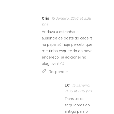
Cris
15 Janeiro, 2016 at 5:38
pm
Andava a estranhar a
ausência de posts do cadeira
na papa! só hoje percebi que
me tinha esquecido do novo
endereço.. já adicionei no
bloglovin!! 🙂
Responder
LC
15 Janeiro,
2016 at 6:16 pm
Transitei os
seguidores do
antigo para o