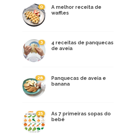
0
A melhor receita de
waffles
3
4 receitas de panquecas
de aveia
28
Panquecas de aveia e
banana
25
As 7 primeiras sopas do
bebé