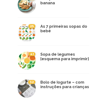
banana
25
As 7 primeiras sopas do
bebé
41
Sopa de legumes
[esquema para imprimir]
32
Bolo de Iogurte – com
instruções para crianças