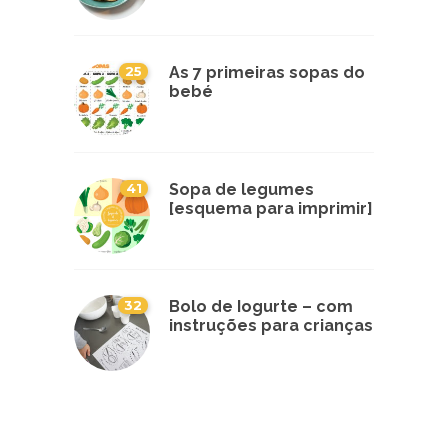
25
As 7 primeiras sopas do
bebé
41
Sopa de legumes
[esquema para imprimir]
32
Bolo de Iogurte – com
instruções para crianças