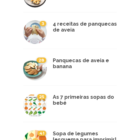
3
4 receitas de panquecas
de aveia
28
Panquecas de aveia e
banana
25
As 7 primeiras sopas do
bebé
41
Sopa de legumes
[esquema para imprimir]