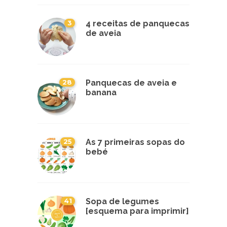
3
4 receitas de panquecas
de aveia
28
Panquecas de aveia e
banana
25
As 7 primeiras sopas do
bebé
41
Sopa de legumes
[esquema para imprimir]